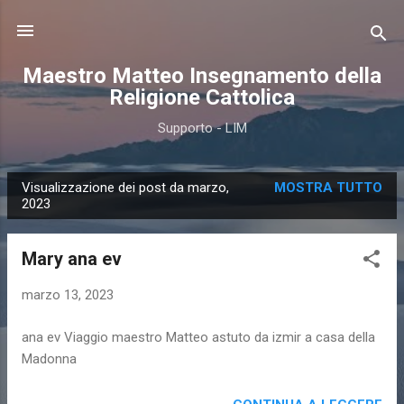
Passa ai contenuti principali
Maestro Matteo Insegnamento della
Religione Cattolica
Supporto - LIM
Visualizzazione dei post da marzo,
MOSTRA TUTTO
P
2023
o
s
Mary ana ev
t
marzo 13, 2023
ana ev Viaggio maestro Matteo astuto da izmir a casa della
Madonna